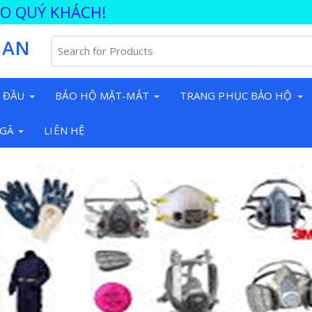
ÀO QUÝ KHÁCH!
 AN
 ĐẦU
BẢO HỘ MẶT-MẮT
TRANG PHỤC BẢO HỘ
NGÃ
LIÊN HỆ