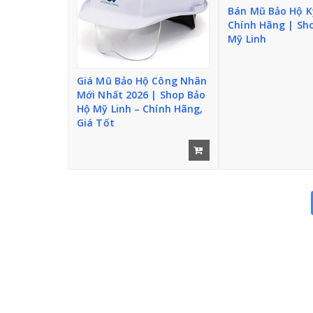
n
Bán Mũ Bảo Hộ K
g
Chính Hãng | Sh
Mỹ Linh
Giá Mũ Bảo Hộ Công Nhân
Mới Nhất 2026 | Shop Bảo
Hộ Mỹ Linh – Chính Hãng,
Giá Tốt
Thi
ết
bị
cần