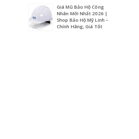
2
Giá Mũ Bảo Hộ Công
6
Nhân Mới Nhất 2026 |
G
Shop Bảo Hộ Mỹ Linh –
i
Chính Hãng, Giá Tốt
á
M
ũ
B
ả
o
H
ộ
C
ô
n
g
N
h
â
n
M
ớ