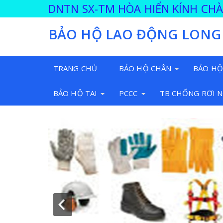
DNTN SX-TM HÒA HIỂN KÍNH CH
BẢO HỘ LAO ĐỘNG LONG
TRANG CHỦ
BẢO HỘ CHÂN
BẢO HỘ
BẢO HỘ TAI
PCCC
TB CHỐNG RƠI 