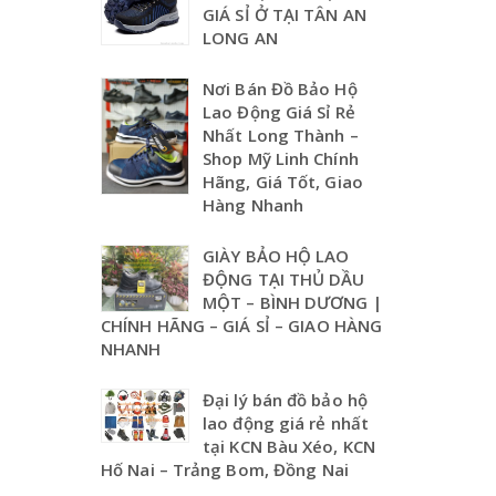
GIÁ SỈ Ở TẠI TÂN AN
H
LONG AN
ộ
C
Nơi Bán Đồ Bảo Hộ
ô
Lao Động Giá Sỉ Rẻ
n
Nhất Long Thành –
g
Shop Mỹ Linh Chính
N
Hãng, Giá Tốt, Giao
h
Hàng Nhanh
â
n
GIÀY BẢO HỘ LAO
M
ĐỘNG TẠI THỦ DẦU
MỘT – BÌNH DƯƠNG |
ớ
CHÍNH HÃNG – GIÁ SỈ – GIAO HÀNG
i
NHANH
N
h
Đại lý bán đồ bảo hộ
ấ
lao động giá rẻ nhất
t
tại KCN Bàu Xéo, KCN
2
Hố Nai – Trảng Bom, Đồng Nai
0