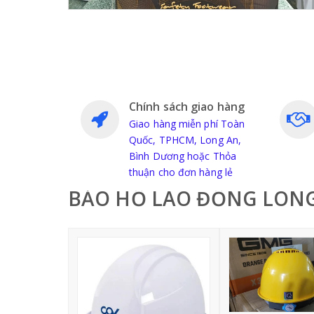
Chính sách giao hàng
Giao hàng miễn phí Toàn
Quốc, TPHCM, Long An,
Bình Dương hoặc Thỏa
thuận cho đơn hàng lẻ
BẢO HỘ LAO ĐỘNG LON
B
à
i
đ
ă