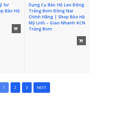
Dụng Cụ Bảo Hộ Lao Động
ỹ Sư
Trảng Bom Đồng Nai
op Bảo Hộ
Chính Hãng | Shop Bảo Hộ
Mỹ Linh – Giao Nhanh KCN
Trảng Bom
Thi
ết
Thi
bị
ết
cần
bị
cần
1
2
3
NEXT