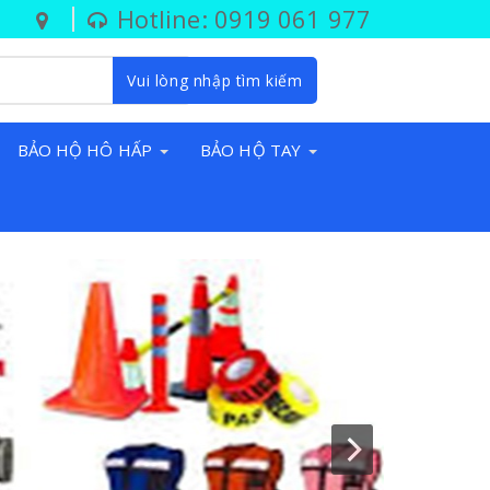
Hotline: 0919 061 977
Vui lòng nhập tìm kiếm
BẢO HỘ HÔ HẤP
BẢO HỘ TAY