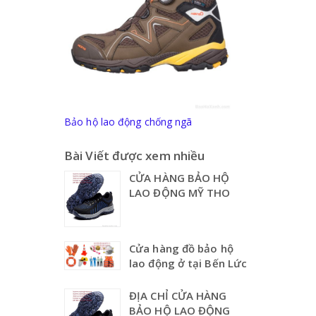
Bảo hộ lao động chống ngã
Bài Viết được xem nhiều
CỬA HÀNG BẢO HỘ
LAO ĐỘNG MỸ THO
G
i
á
Cửa hàng đồ bảo hộ
M
lao động ở tại Bến Lức
ũ
B
ĐỊA CHỈ CỬA HÀNG
ả
BẢO HỘ LAO ĐỘNG
o