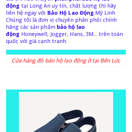
động
tại Long An uy tín, chất lượng thì hãy
KÍNH BẢO HỘ
liên hệ ngay với
Bảo Hộ Lao Động
Mỹ Linh
Chúng tôi là đơn vị chuyên phân phối chính
MẶT NẠ BẢO HỘ
hãng các sản phẩm
bảo hộ lao
động
Honeywell, Jogger, Hans, 3M... trên toàn
quốc với giá cạnh tranh.
TRANG PHỤC BẢO HỘ
Cửa hàng đồ bảo hộ lao động ở tại Bến Lức
QUẦN ÁO BẢO VỆ LAO ĐỘNG
QUẦN ÁO BẢO VỆ LAO ĐỘNG PHÒNG SẠCH