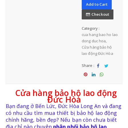
Add to Cart
Checkout
BẢO HỘ ĐẦU
Category :
cua hang bao ho lao
NÓN BẢO HỘ VIỆT NAM
dong duc hoa
Cửa hàng bảo hộ
NÓN BẢO HỘ NHẬP KHẨU
lao động Đức Hòa
Share :
Sha
Tw
re
eet
Sha
Sha
Sha
re
re
re
Cửa hàng bảo hộ lao động
Đức Hòa
BẢO HỘ MẶT-MẮT
Bạn đang ở Bến Lức, Đức Hòa Long An và đang
có nhu cầu tìm mua thiết bị bảo hộ lao động
MẶT NẠ-KÍNH HÀN
chính hãng, bền đẹp? Nếu bạn còn chưa biết
địa chỉ nào chuyên
phân phối bảo hộ lao