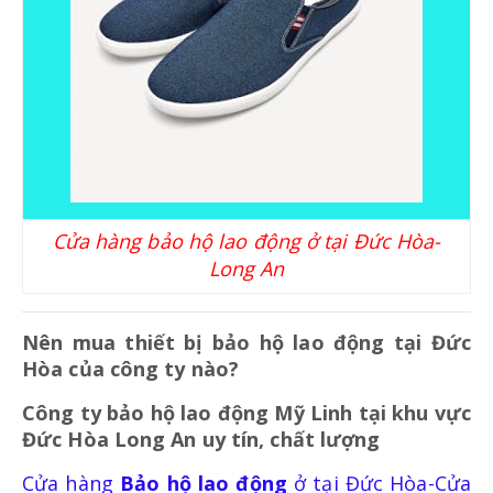
BẢO HỘ HÔ HẤP
KHẨU TRANG
MẶT NẠ PHÒNG ĐỘC - BỤI
Cửa hàng bảo hộ lao động ở tại Đức Hòa-
Long An
BẢO HỘ TAY
Nên mua thiết bị bảo hộ lao động tại Đức
Hòa của công ty nào?
GĂNG TAY Y TẾ-HÓA CHẤT
Công ty bảo hộ lao động Mỹ Linh tại khu vực
Đức Hòa Long An uy tín, chất lượng
GĂNG TAY SỢI-PHỦ PU
Cửa hàng
Bảo hộ lao động
ở tại Đức Hòa-Cửa