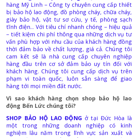
GĂNG TAY HÀN-CÁCH NHIỆT
hàng Mỹ Linh
– Công ty chuyên cung cấp thiết
bị bảo hộ lao động, đồ phòng cháy, chữa cháy,
giày bảo hộ, vật tư sơ cứu, y tế, phòng sạch
tĩnh điện... Với tiêu chí nhanh chóng – hiệu quả
– tiết kiệm chi phí thông qua những dịch vụ tư
BẢO HỘ TAI
vấn phù hợp với nhu cầu của khách hàng đồng
thời đảm bảo về chất lượng, giá cả. Chúng tôi
NÚT TAI CHỐNG ỒN
cam kết sẽ là nhà cung cấp chuyên nghiệp
hàng đầu trên cơ sở đảm bảo uy tín đối với
khách hàng. Chúng tôi cung cấp dịch vụ trên
CHỤP TAI CHỐNG ỒN
phạm vi toàn quốc, luôn sẵn sàng để giao
hàng tới mọi miền đất nước.
Vì sao khách hàng chọn shop bảo hộ lao
động Bến Lức chúng tôi?
SHOP BẢO HỘ LAO ĐỘNG
ở tại Đức Hòa
là
PCCC
một trong những doanh nghiệp có kinh
nghiệm lâu năm trong lĩnh vực sản xuất và