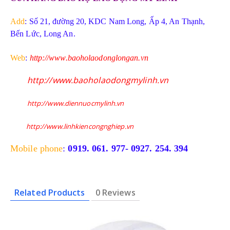
Add
: Số 21, đường 20, KDC Nam Long, Ấp 4, An Thạnh,
Bến Lức, Long An.
Web
:
http://www.baoholaodonglongan.vn
http://www.baoholaodongmylinh.vn
http://www.diennuocmylinh.vn
http://www.linhkiencongnghiep.vn
Mobile phone
:
0919. 061. 977- 0927. 254. 394
Related Products
0 Reviews