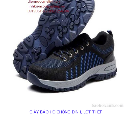
GIÀY BẢO HỘ CHỐNG ĐINH, LÓT THÉP