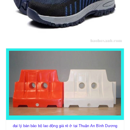
GĂNG TAY HÀN-CÁCH NHIỆT
BẢO HỘ TAI
NÚT TAI CHỐNG ỒN
CHỤP TAI CHỐNG ỒN
PCCC
đại lý bán bảo bộ lao động giá rẻ ở tại Thuận An Bình Dương