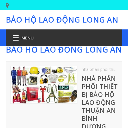
BẢO HỘ LAO ĐỘNG LONG AN
MENU
BẢO HỘ LAO ĐỘNG LONG AN
TRANG CHỦ
nha phan phoi thiet bi bao ho lao dong thuan an binh dương
BẢO HỘ CHÂN
NHÀ PHÂN
PHỐI THIẾT
GIÀY BẢO HỘ LAO ĐỘNG
BỊ BẢO HỘ
LAO ĐỘNG
GIÀY BẢO HỘ JOGGER
THUẬN AN
BÌNH
GIÀY PHÒNG SẠCH-Y TẾ
DƯƠNG