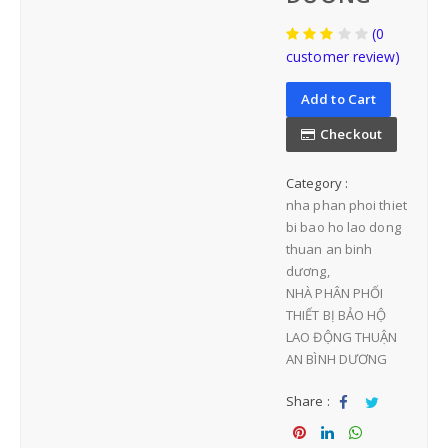
(0
customer review)
BẢO HỘ ĐẦU
Add to Cart
NÓN BẢO HỘ VIỆT NAM
Checkout
Category :
NÓN BẢO HỘ NHẬP KHẨU
nha phan phoi thiet
bi bao ho lao dong
thuan an binh
dương
NHÀ PHÂN PHỐI
THIẾT BỊ BẢO HỘ
LAO ĐỘNG THUẬN
BẢO HỘ MẶT-MẮT
AN BÌNH DƯƠNG
Share :
MẶT NẠ-KÍNH HÀN
Sha
Tw