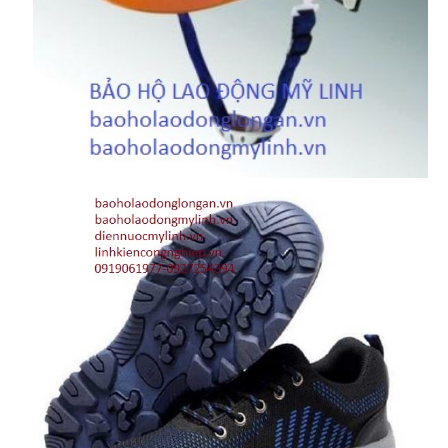
BẢO HỘ HÔ HẤP
KHẨU TRANG
MẶT NẠ PHÒNG ĐỘC - BỤI
BẢO HỘ TAY
GĂNG TAY Y TẾ-HÓA CHẤT
GĂNG TAY SỢI-PHỦ PU