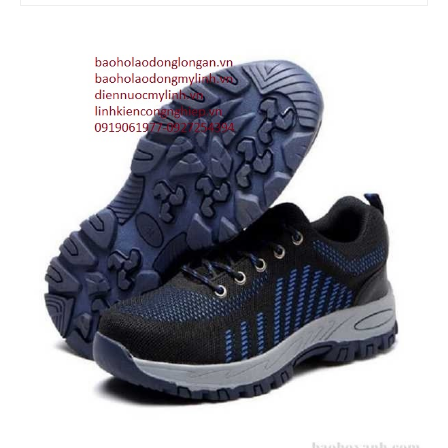
BÌNH PHÒNG CHÁY CHỮA CHÁY
DỤNG CỤ PHÒNG CHÁY CHỮA CHÁY
TB CHỐNG RƠI NGÃ
DÂY ĐAI AN TOÀN
DÂY ĐAI CỨU SINH VÀ PHỤ KIỆN