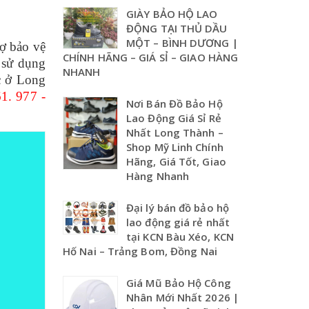
GIÀY BẢO HỘ LAO
ĐỘNG TẠI THỦ DẦU
MỘT – BÌNH DƯƠNG |
ợ bảo vệ
CHÍNH HÃNG – GIÁ SỈ – GIAO HÀNG
i sử dụng
NHANH
c ở Long
1. 977 -
Nơi Bán Đồ Bảo Hộ
Lao Động Giá Sỉ Rẻ
Nhất Long Thành –
Shop Mỹ Linh Chính
Hãng, Giá Tốt, Giao
Hàng Nhanh
Đại lý bán đồ bảo hộ
lao động giá rẻ nhất
tại KCN Bàu Xéo, KCN
Hố Nai – Trảng Bom, Đồng Nai
Giá Mũ Bảo Hộ Công
Nhân Mới Nhất 2026 |