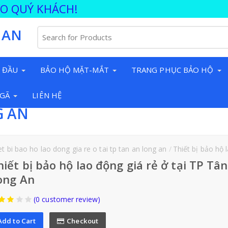
ÀO QUÝ KHÁCH!
 AN
 ĐẦU
BẢO HỘ MẶT-MẮT
TRANG PHỤC BẢO HỘ
NGÃ
LIÊN HỆ
G AN
et bi bao ho lao dong gia re o tai tp tan an long an
Thiết bị bảo hộ lao động giá rẻ ở tại TP 
hiết bị bảo hộ lao động giá rẻ ở tại TP Tâ
ong An
(0 customer review)
Add to Cart
Checkout