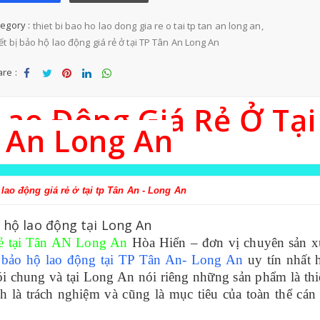
egory :
thiet bi bao ho lao dong gia re o tai tp tan an long an
ết bị bảo hộ lao động giá rẻ ở tại TP Tân An Long An
re :
Sha
Tw
Sha
Sha
Sha
Lao Động Giá Rẻ Ở Tại
re
eet
re
re
re
 An Long An
 lao động giá rẻ ở tại tp Tân An - Long An
rẻ tại Tân AN Long An
Hòa Hiển – đơn vị chuyên sản x
ị
bảo hộ lao động tại TP Tân An- Long An
uy tín nhất h
i chung và tại Long An nói riêng những sản phẩm là thi
h là trách nghiệm và cũng là mục tiêu của toàn thể cán