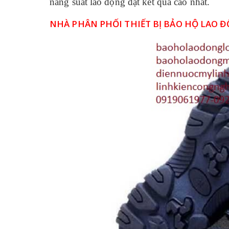
năng suất lao động đạt kết quả cao nhất.
NHÀ PHÂN PHỐI THIẾT BỊ BẢO HỘ LAO ĐỘ