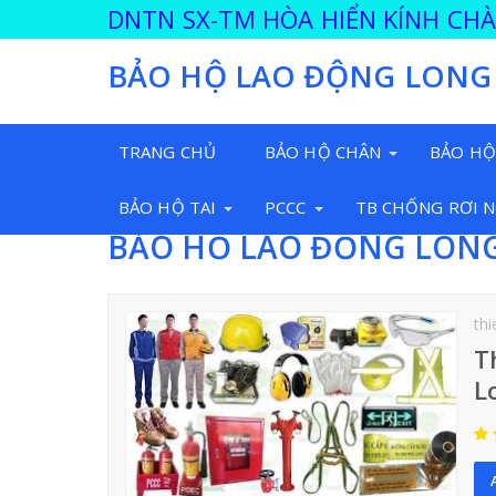
DNTN SX-TM HÒA HIỂN KÍNH CH
BẢO HỘ LAO ĐỘNG LONG
TRANG CHỦ
BẢO HỘ CHÂN
BẢO HỘ
BẢO HỘ TAI
PCCC
TB CHỐNG RƠI 
BẢO HỘ LAO ĐỘNG LON
thi
T
L