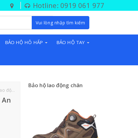
Hotline: 0919 061 977
Vui lòng nhập tìm kiếm
BẢO HỘ HÔ HẤP
BẢO HỘ TAY
Bảo hộ lao động chân
Tân An Long An
n An