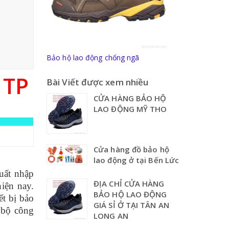
Bảo hộ lao động chống ngã
 TP
Bài Viết được xem nhiều
CỬA HÀNG BẢO HỘ
LAO ĐỘNG MỸ THO
Cửa hàng đồ bảo hộ
lao động ở tại Bến Lức
uất nhập
ĐỊA CHỈ CỬA HÀNG
iện nay.
BẢO HỘ LAO ĐỘNG
ết bị bảo
GIÁ SỈ Ở TẠI TÂN AN
 bộ công
LONG AN