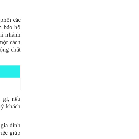
 phối các
n bảo hộ
hi nhánh
một cách
động chất
 gì, nếu
uý khách
 gia đình
iệc giúp