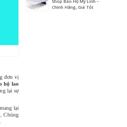
Shop Bảo Hộ Mỹ Linh –
Chính Hãng, Giá Tốt
g đơn vị
ảo hộ lao
ng lại sự
 mang lại
g. Chúng
.