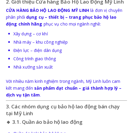
2. Giới thiệu Cửa hàng Bảo Hộ Lao Động Mỹ Linh
GĂNG TAY HÀN-CÁCH NHIỆT
CỬA HÀNG BẢO HỘ LAO ĐỘNG MỸ LINH
là đơn vị chuyên
phân phối
dụng cụ – thiết bị – trang phục bảo hộ lao
động chính hãng
phục vụ cho mọi ngành nghề:
Xây dựng – cơ khí
BẢO HỘ TAI
Nhà máy – khu công nghiệp
Điện lực – điện dân dụng
NÚT TAI CHỐNG ỒN
Công trình giao thông
Nhà xưởng sản xuất
CHỤP TAI CHỐNG ỒN
Với nhiều năm kinh nghiệm trong ngành, Mỹ Linh luôn cam
kết mang đến
sản phẩm đạt chuẩn – giá thành hợp lý –
dịch vụ tận tâm
.
3. Các nhóm dụng cụ bảo hộ lao động bán chạy
tại Mỹ Linh
PCCC
🔹 3.1. Quần áo bảo hộ lao động