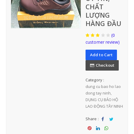
CHẤT
LƯỢNG
HÀNG ĐẦU
BẢO HỘ ĐẦU
(0
NÓN BẢO HỘ VIỆT NAM
customer review)
Add to Cart
NÓN BẢO HỘ NHẬP KHẨU
Checkout
Category :
dung cu bao ho lao
dong tay ninh
DỤNG CỤ BẢO HỘ
BẢO HỘ MẶT-MẮT
LAO ĐỘNG TÂY NINH
Share :
MẶT NẠ-KÍNH HÀN
Sha
Tw