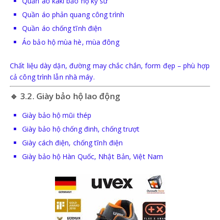
Quần áo kaki bảo hộ kỹ sư
BÌNH PHÒNG CHÁY CHỮA CHÁY
Quần áo phản quang công trình
Quần áo chống tĩnh điện
DỤNG CỤ PHÒNG CHÁY CHỮA CHÁY
Áo bảo hộ mùa hè, mùa đông
Chất liệu dày dặn, đường may chắc chắn, form đẹp – phù hợp
cả công trình lẫn nhà máy.
🔹 3.2. Giày bảo hộ lao động
TB CHỐNG RƠI NGÃ
Giày bảo hộ mũi thép
Giày bảo hộ chống đinh, chống trượt
DÂY ĐAI AN TOÀN
Giày cách điện, chống tĩnh điện
Giày bảo hộ Hàn Quốc, Nhật Bản, Việt Nam
DÂY ĐAI CỨU SINH VÀ PHỤ KIỆN