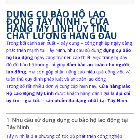
re
eet
Sha
Sha
Sha
KÍNH BẢO HỘ
re
re
re
DỤNG CỤ BẢO HỘ LAO
ĐỘNG TÂY NINH – CỬA
MẶT NẠ BẢO HỘ
HÀNG MỸ LINH UY TÍN,
CHẤT LƯỢNG HÀNG ĐẦU
Trong bối cảnh sản xuất – xây dựng – công nghiệp ngày càng
phát triển mạnh tại Tây Ninh, nhu cầu sử dụng
dụng cụ bảo
hộ lao động
TRANG PHỤC BẢO HỘ
ngày càng trở nên cấp thiết. Việc trang bị đầy
đủ đồ bảo hộ không chỉ giúp
đảm bảo an toàn cho người
lao động
, mà còn góp phần nâng cao hiệu quả công việc và
QUẦN ÁO BẢO VỆ LAO ĐỘNG
tuân thủ quy định pháp luật về an toàn lao động.
Trong số rất nhiều đơn vị cung cấp hiện nay,
Cửa hàng Bảo
QUẦN ÁO BẢO VỆ LAO ĐỘNG PHÒNG SẠCH
Hộ Lao Động Mỹ Linh
được khách hàng đánh giá là
địa chỉ
uy tín – giá tốt – sản phẩm đa dạng nhất tại Tây Ninh
.
1. Nhu cầu sử dụng dụng cụ bảo hộ lao động tại
Tây Ninh
Tây Ninh là địa phương có tốc độ phát triển công nghiệp