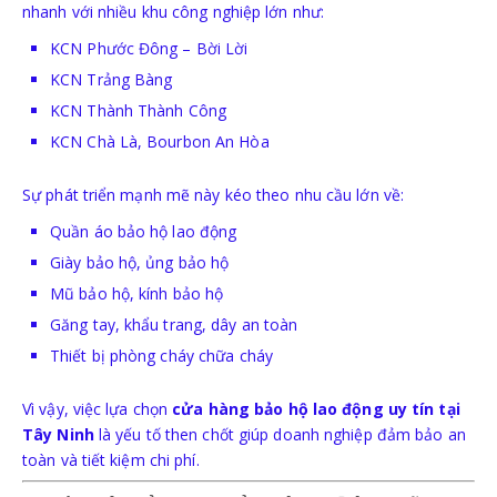
nhanh với nhiều khu công nghiệp lớn như:
BẢO HỘ HÔ HẤP
KCN Phước Đông – Bời Lời
KHẨU TRANG
KCN Trảng Bàng
KCN Thành Thành Công
MẶT NẠ PHÒNG ĐỘC - BỤI
KCN Chà Là, Bourbon An Hòa
Sự phát triển mạnh mẽ này kéo theo nhu cầu lớn về:
Quần áo bảo hộ lao động
Giày bảo hộ, ủng bảo hộ
Mũ bảo hộ, kính bảo hộ
BẢO HỘ TAY
Găng tay, khẩu trang, dây an toàn
Thiết bị phòng cháy chữa cháy
GĂNG TAY Y TẾ-HÓA CHẤT
Vì vậy, việc lựa chọn
cửa hàng bảo hộ lao động uy tín tại
Tây Ninh
là yếu tố then chốt giúp doanh nghiệp đảm bảo an
GĂNG TAY SỢI-PHỦ PU
toàn và tiết kiệm chi phí.