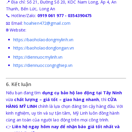
📍 Địa chỉ: Số 21, Đường Số 20, KDC Nam Long, Ấp 4, An
Thạnh, Bến Lức, Long An
📞 Hotline/Zalo:
0919 061 977 - 0354390475
📧 Email:
hoahien472@gmail.com
🌐 Website:
https://baoholaodongmylinh.vn
https://baoholaodonglongan.vn
https://diennuocmylinh.vn
https://diennuoccongnghiep.vn
6. Kết luận
Nếu bạn đang tìm
dụng cụ bảo hộ lao động tại Tây Ninh
vừa
chất lượng – giá tốt – giao hàng nhanh
, thì
CỬA
HÀNG MỸ LINH
chính là lựa chọn đáng tin cậy hàng đầu. Với
kinh nghiệm, uy tín và sự tận tâm, Mỹ Linh luôn đồng hành
cùng an toàn của người lao động trên mọi công trình.
👉
Liên hệ ngay hôm nay để nhận báo giá tốt nhất và